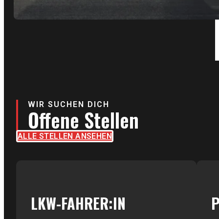
WIR SUCHEN DICH
Offene Stellen
ALLE STELLEN ANSEHEN
LKW-FAHRER:IN
P